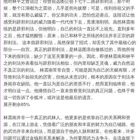
他对林平之曾说过：你曾祖远图公创下七十二路辟邪剑法，那个时
候，整个江湖都为之震动，几乎是所向披靡；可是，传到你祖父的手
里，就没有那么威猛了。你父亲的功夫，恐怕也还差点。这段话让他
感受到辟邪剑法的威力随着一代代传下去，竟逐渐削弱。虽然林震南
练的是辟邪剑法，但他明白，自己的剑法一直比不上祖先。直到多年
之后，他才猛然醒悟：原来，自己和林平之所练的剑法并非正宗的辟
邪剑法。 这本假辟邪剑法，虽然保留了招式，却丢失了其中最核心的
部分——自宫。真正的辟邪剑法，是林远图亲自修炼过的，而他所传
下来的假剑法，缺少了这至关重要的一步。因此，即便林震南和林平
之的剑法外表看似与辟邪剑法相似，但内里却缺乏灵魂，威力自然远
不及正宗的剑法。 林震南常常自责，可能是因为自己的天赋有限，才
导致剑法不如祖先的厉害，但他从未意识到，根本的原因在于剑法本
身就存在缺陷。他一直以为是自己的资质不行，然而直到临终前，他
才明白这一点。他痛惜自己一直未曾察觉剑法的真正问题，也终于将
这一切告诉了令狐冲，或许这是他最后的遗言。
展开剩余65%
林震南并非一个真正的武林人。他更多的是依靠自己的关系网和资
源，在江湖上游走，凭借着广泛的朋友和丰富的财力为自己铺路。他
的武功并非来自剑法，而是源自于他的人脉和财富。在他看来，许多
问题可以通过金钱和关系来解决，为何要用武力去争斗、去流血呢？