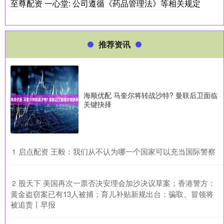
至尊配资 一心堂: 公司遵循《药品管理法》等相关规定
推荐资讯
海顺优配 马奎尔将转战沙特? 曼联后卫面临
关键抉择
​启点配资 王毅：我们从不认为哪一个国家可以充当国际警察
1
​股天下 美国再次一票否决安理会加沙决议草案；香港警方：
2
黄金盗窃案已有13人被捕；育儿补贴新规出台：骗取、冒领将
被追责丨早报