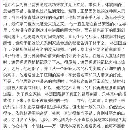
他并不认为自己需要通过武功来在江湖上立足。事实上，林震南的生
意做得不错，生活也过得滋润无比。然而，正是因为他的这种商人思
维，当面对像青城派这样的强敌时，他却显得束手无策，毫无还手之
力，最终家门也因此遭受灭顶之灾。 他一直生活在自己安逸的小世界
里，全然没有意识到这其中潜藏的巨大危险。而在祖先留下的辟邪剑
谱问题上，他更是没有时间去深究。直到生命的尽头，林震南才幡然
醒悟，也终于把这段关系到家族命运的秘密告诉了林平之。 林远图当
年，便是那位赫赫有名的渡元禅师。当时，华山派的两名前辈偷看了
辟邪剑谱，渡元禅师奉命前来向他们讨要个说法。在这两人复述剑谱
时，渡元禅师竟悄悄记录了下来。很显然，渡元禅师的记忆力相当惊
人。之后，他还俗了，并且从一个寂寂无名的和尚变成了江湖中的顶
尖高手。他迅速登上了江湖的巅峰，享受着名声和武力带来的好处。
可是，当他尝到这些带来的荣耀时，也深知这条路异常凶险，随时都
可能被人陷害或利用。所以，他决定不让自己的后代再走这条血腥的
道路。 为了保全家族，林远图藏起了真正的辟邪剑谱，只将其中的招
式传了下来，但却不教最关键的一招——自宫。他知道，即便传下来
的剑法并不如正宗辟邪剑法那样威猛，但比起一般的武功，仍然强大
得多。依靠林远图的余荫，林家一直过得相当不错，直到林平之的出
现，才引发了大祸。 那么，林远图为什么不直接毁掉这本剑谱呢？其
实，他心中有一个隐忧——万一哪天林家真的遭遇灾难，他可不愿看