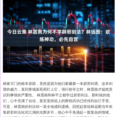
林家灭门的根本原因，竟然是因为他们家藏着一本辟邪剑谱。这本剑
谱的威力，直到青城派死死盯上它，强行抢夺之时，林震南才猛然意
识到事情的严重性。 林震南和林平之都学过辟邪剑法。那时候的他
们，心中充满了自信，甚至觉得祖上的辉煌武功已经传到自己手里。
可是，林震南的剑法却一直令他感到遗憾。回想起曾祖林远图当年依
靠辟邪剑法叱诧江湖的光辉岁月，他心中不免涌起一股复杂的情绪。