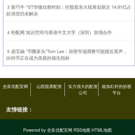
​新巧牛 *ST华微自救时刻：控股股东火线筹划易主 14.91亿占
3
款清偿仍未解决
​秒配网 知识空间与香港中文大学（深圳）加强合作
4
​鼎宝融 “币圈多头”Tom Lee：加密市场调整可能接近尾声，
5
比特币正在成为美股的领先指标
垒富优配官网
山西股票配资
实力强大的配资
能加杠杆的炒股
公司
平台
友情链接：
Powered by
垒富优配官网
RSS地图
HTML地图