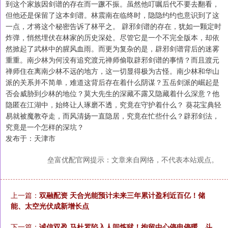
到这个家族因剑谱的存在而一蹶不振。虽然他叮嘱后代不要去翻看，
但他还是保留了这本剑谱。林震南在临终时，隐隐约约也意识到了这
一点，才将这个秘密告诉了林平之。 辟邪剑谱的存在，犹如一颗定时
炸弹，悄然埋伏在林家的历史深处。尽管它是一个不完全版本，却依
然掀起了武林中的腥风血雨。而更为复杂的是，辟邪剑谱背后的迷雾
重重。南少林为何没有追究渡元禅师偷取辟邪剑谱的事情？而且渡元
禅师住在离南少林不远的地方，这一切显得极为古怪。南少林和华山
派的关系并不简单，难道这背后存在着什么阴谋？五岳剑派的崛起是
否会威胁到少林的地位？莫大先生的深藏不露又隐藏着什么深意？他
隐匿在江湖中，始终让人琢磨不透，究竟在守护着什么？ 葵花宝典轻
易就被魔教夺走，而风清扬一直隐居，究竟在忙些什么？辟邪剑法，
究竟是一个怎样的深坑？
发布于：天津市
垒富优配官网提示：文章来自网络，不代表本站观点。
上一篇：
双融配资 天合光能预计未来三年累计盈利近百亿！储
能、太空光伏成新增长点
下一篇：
诚信双盈 马杜罗陷入人间炼狱！拘留中心停电停暖、斗